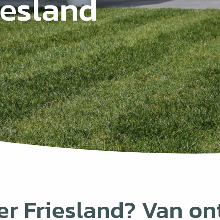
iesland
er Friesland? Van o