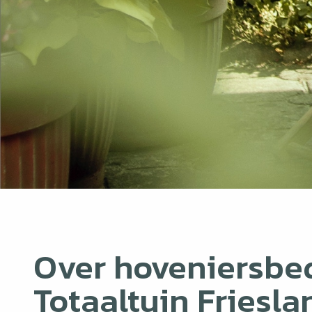
Over hoveniersbed
Totaaltuin Friesla