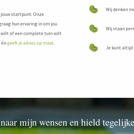
Wij denken me
nd jouw startpunt. Onze
raag hun ervaring in om jou
Wij staan pers
 wilt of een complete tuin wilt
n én
geeft je advies op maat
.
Je kunt altijd
 naar mijn wensen en hield tegelijk