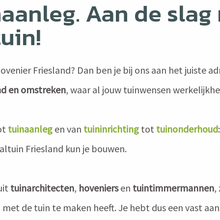
naanleg. Aan de slag
uin!
venier Friesland? Dan ben je bij ons aan het juiste adr
and en omstreken
, waar al jouw tuinwensen werkelijkh
ot
tuinaanleg
en van
tuininrichting
tot
tuinonderhoud
altuin Friesland kun je bouwen.
uit
tuinarchitecten
,
hoveniers
en
tuintimmermannen
,
met de tuin te maken heeft. Je hebt dus een vast aan