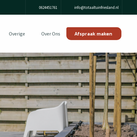
0624451761
info@totaaltuinfriesland.nl
Afspraak maken
Overige
Over Ons