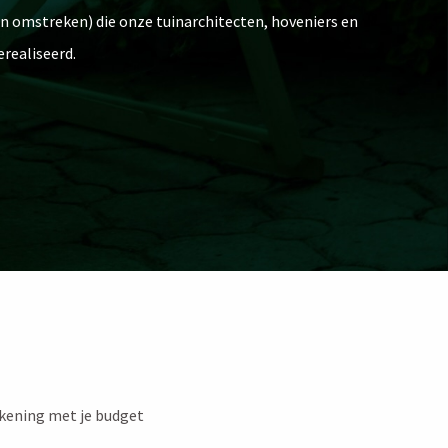
(en omstreken) die onze tuinarchitecten, hoveniers en
ealiseerd.
kening met je budget