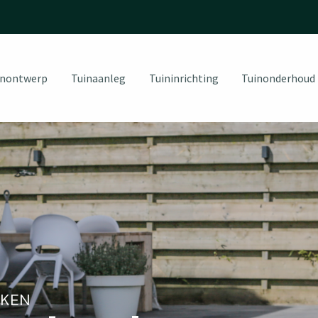
inontwerp
Tuinaanleg
Tuininrichting
Tuinonderhoud
EKEN